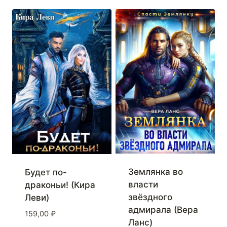
Землянка во
Будет по-
власти
драконьи! (Кира
звёздного
Леви)
адмирала (Вера
159,00
₽
Ланс)