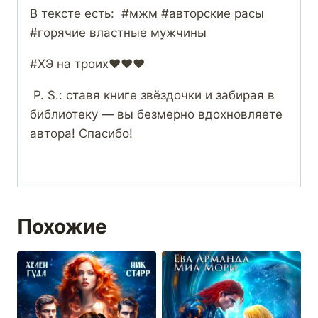
В тексте есть: #мжм #авторские расы
#горячие властные мужчины
#ХЭ на троих‍❤️‍‍❤️‍‍❤️‍
P. S.: ставя книге звёздочки и забирая в
библиотеку — вы безмерно вдохновляете
автора! Спасибо!
Похожие