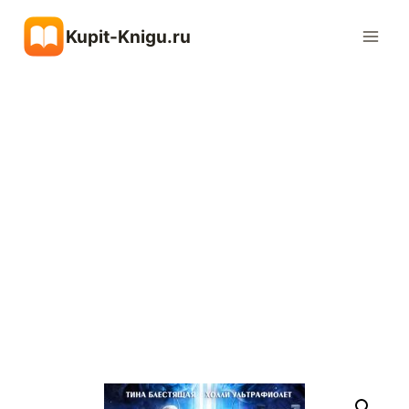
Перейти
Kupit-Knigu.ru
к
содержимому