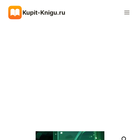
Перейти
Kupit-Knigu.ru
к
содержимому