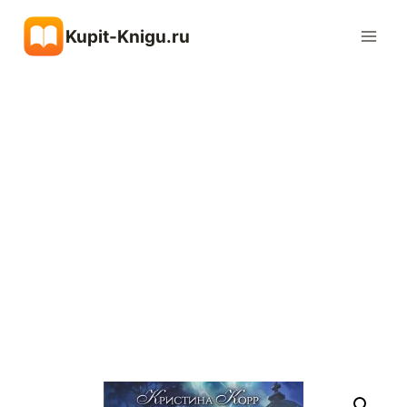
Перейти
Kupit-Knigu.ru
к
содержимому