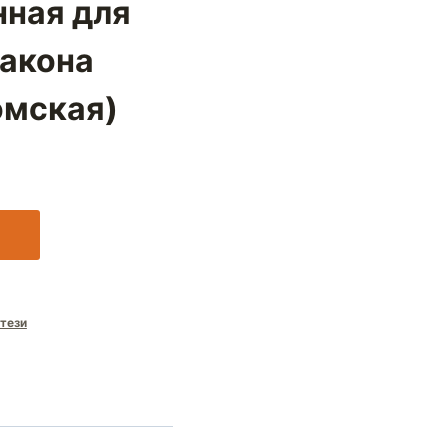
ная для
акона
омская)
тези