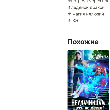
⚜️встреча через вр
⚜️ледяной дракон
⚜️ магия иллюзий
⚜️ ХЭ
Похожие