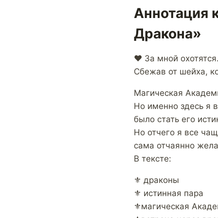
Аннотация 
Дракона»
❤️ За мной охотятся
Сбежав от шейха, к
Магическая Академи
Но именно здесь я 
было стать его исти
Но отчего я все чащ
сама отчаянно жела
В тексте:
⚜️ драконы
⚜️ истинная пара
⚜️магическая Акад