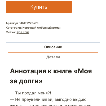
Купить
Артикул:
f4bff2279a79
Категория:
Короткий любовный роман
Метка:
Ярл Конг
Описание
Детали
Аннотация к книге «Моя
за долги»
— Ты продал меня?!
— Не преувеличивай, выгодно выдаю
замуж, — отец кривится и отмахивается