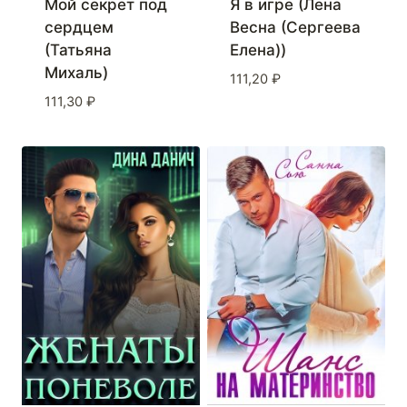
Мой секрет под
Я в игре (Лена
сердцем
Весна (Сергеева
(Татьяна
Елена))
Михаль)
111,20
₽
111,30
₽