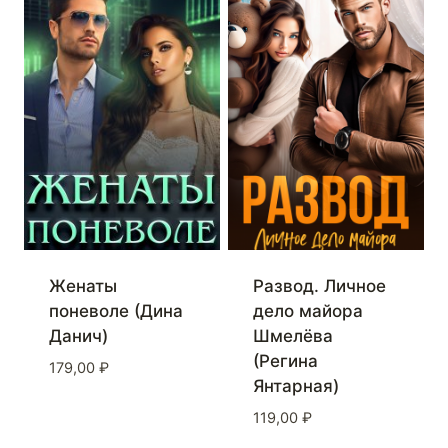
Женаты
Развод. Личное
поневоле (Дина
дело майора
Данич)
Шмелёва
(Регина
179,00
₽
Янтарная)
119,00
₽