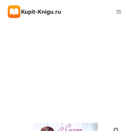
Перейти
Kupit-Knigu.ru
к
содержимому