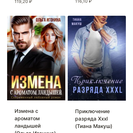
116,10
₽
119,20
₽
Измена с
Приключение
ароматом
разряда Xxxl
ландышей
(Тиана Макуш)