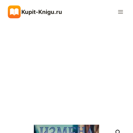
Перейти
Kupit-Knigu.ru
к
содержимому