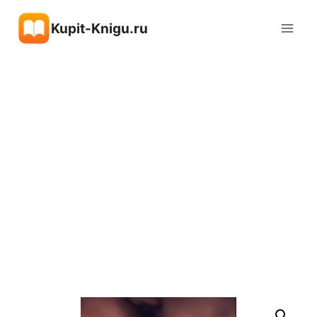
Перейти
Kupit-Knigu.ru
к
содержимому