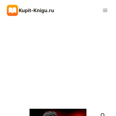
Перейти
Kupit-Knigu.ru
к
содержимому