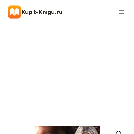
Перейти
Kupit-Knigu.ru
к
содержимому