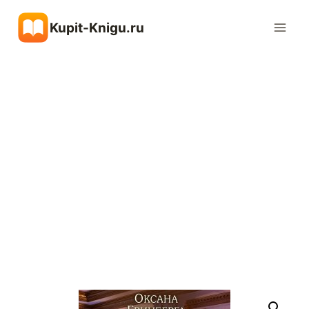
Перейти
Kupit-Knigu.ru
к
содержимому