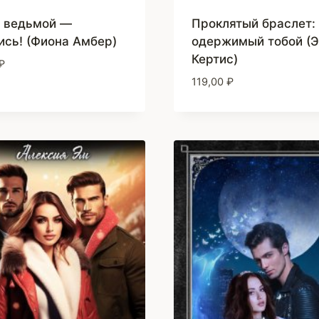
 ведьмой —
Проклятый браслет:
ись! (Фиона Амбер)
одержимый тобой (Э
Кертис)
₽
119,00
₽