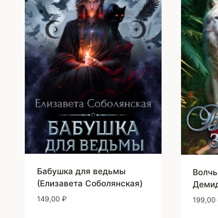
Бабушка для ведьмы
Волчь
(Елизавета Соболянская)
Демид
149,00
₽
199,00