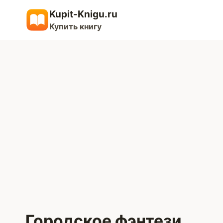
Перейти
Kupit-Knigu.ru
к
Купить книгу
содержимому
Городское фэнтези