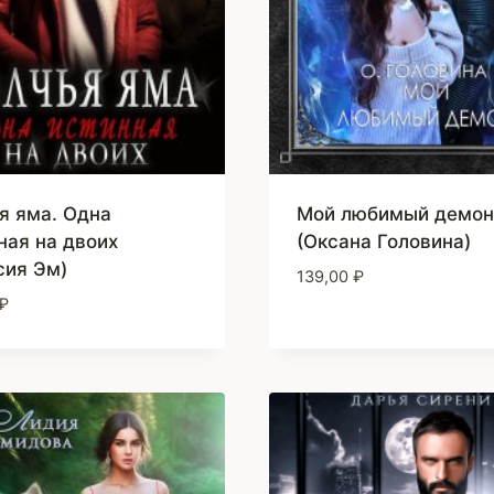
я яма. Одна
Мой любимый демон
ная на двоих
(Оксана Головина)
сия Эм)
139,00
₽
₽