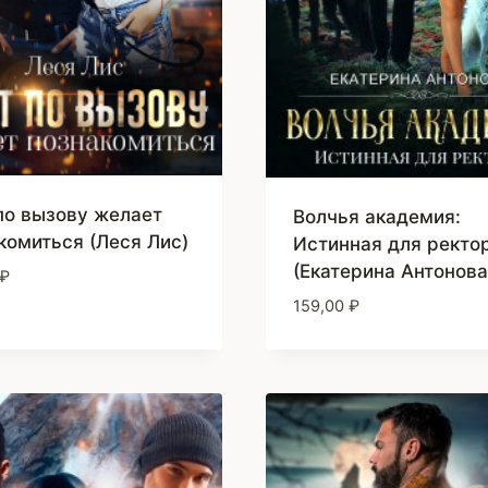
по вызову желает
Волчья академия:
комиться (Леся Лис)
Истинная для ректо
(Екатерина Антонова
₽
159,00
₽