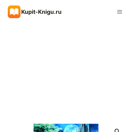
Перейти
Kupit-Knigu.ru
к
содержимому