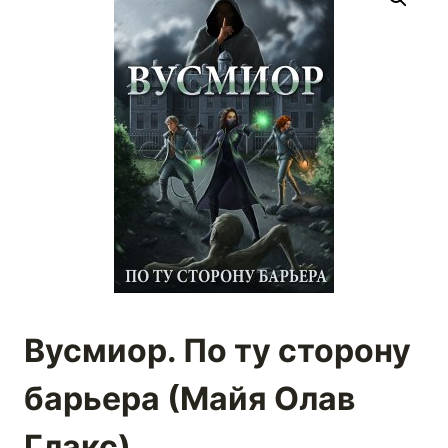
Вусмиор. По ту сторону
барьера (Майя Олав
Глакс)