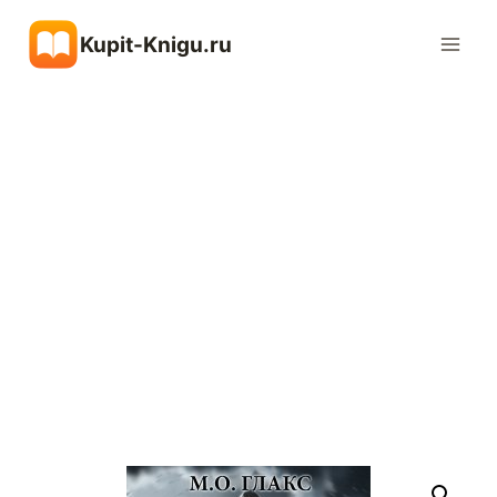
Перейти
Kupit-Knigu.ru
к
содержимому