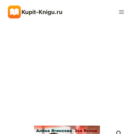
Перейти
Kupit-Knigu.ru
к
содержимому