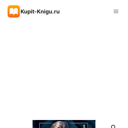
Перейти
Kupit-Knigu.ru
к
содержимому