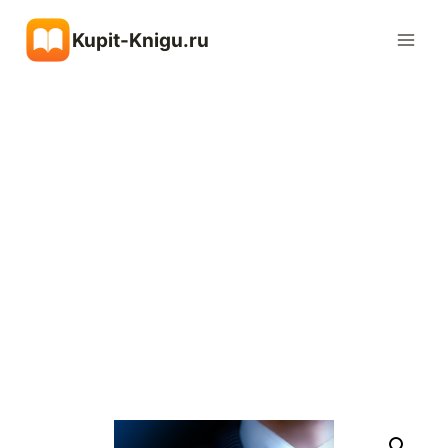
Перейти
Kupit-Knigu.ru
к
содержимому