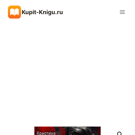
Перейти
Kupit-Knigu.ru
к
содержимому