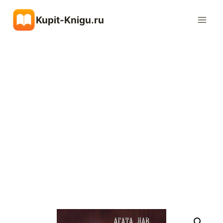
Перейти
Kupit-Knigu.ru
к
содержимому