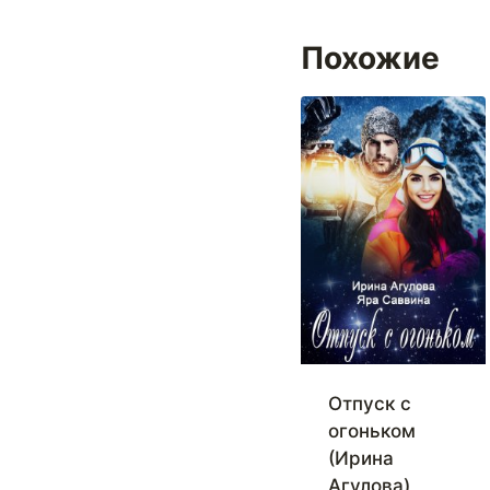
Похожие
Отпуск с
огоньком
(Ирина
Агулова)