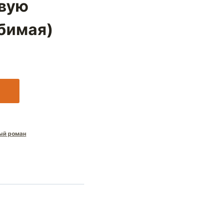
твую
бимая)
ый роман