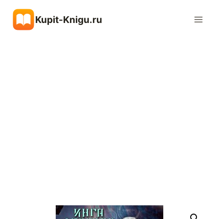
Перейти
Kupit-Knigu.ru
к
содержимому