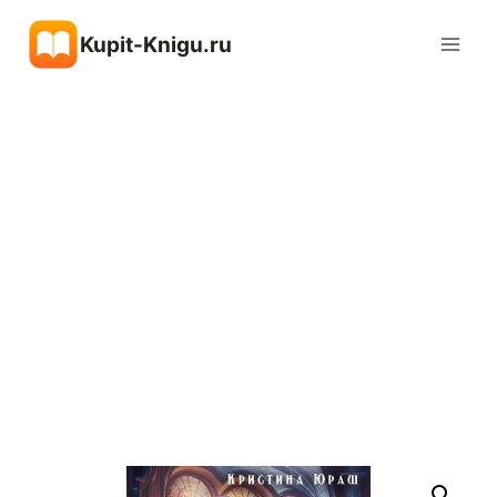
Перейти
Kupit-Knigu.ru
к
содержимому