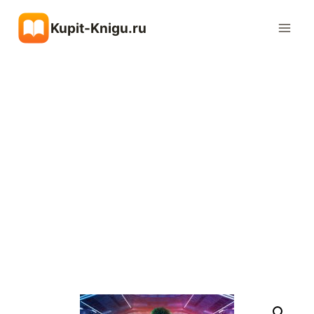
Перейти
Kupit-Knigu.ru
к
содержимому