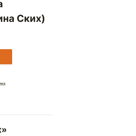
а
ина Ских)
ика
х»