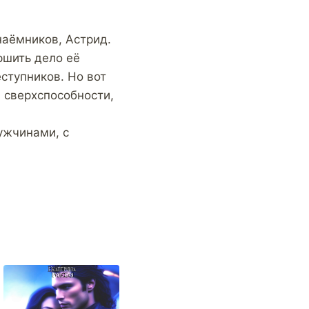
наёмников, Астрид.
ршить дело её
еступников. Но вот
 сверхспособности,
ужчинами, с