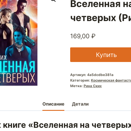
Вселенная н
четверых (Р
169,00
₽
Купить
Артикул:
4a5dcdbe381a
Категория:
Космическая фантаст
Метка:
Рина Ских
Описание
Детали
 книге «Вселенная на четверы