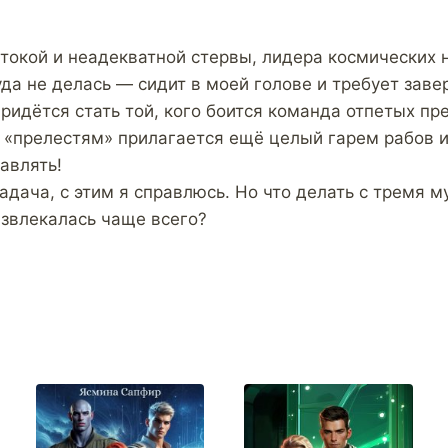
стокой и неадекватной стервы, лидера космических 
уда не делась — сидит в моей голове и требует заве
ридётся стать той, кого боится команда отпетых пр
 «прелестям» прилагается ещё целый гарем рабов и
авлять!
адача, с этим я справлюсь. Но что делать с тремя м
звлекалась чаще всего?