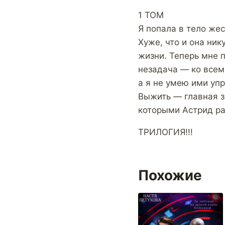
1 ТОМ
Я попала в тело же
Хуже, что и она ник
жизни. Теперь мне п
незадача — ко всем
а я не умею ими упр
Выжить — главная з
которыми Астрид ра
ТРИЛОГИЯ!!!
Похожие