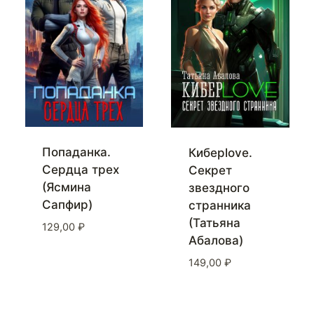
Попаданка.
Киберlove.
Сердца трех
Секрет
(Ясмина
звездного
Сапфир)
странника
(Татьяна
129,00
₽
Абалова)
149,00
₽