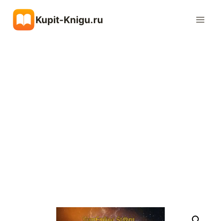
Перейти
Kupit-Knigu.ru
к
содержимому