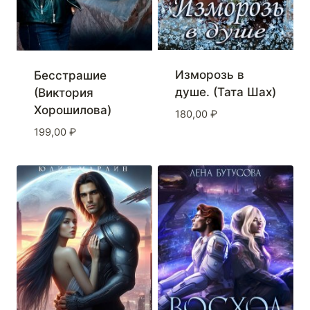
Изморозь в
Бесстрашие
душе. (Тата Шах)
(Виктория
Хорошилова)
180,00
₽
199,00
₽