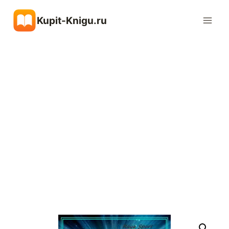
Перейти
Kupit-Knigu.ru
к
содержимому