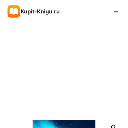
Перейти
Kupit-Knigu.ru
к
содержимому