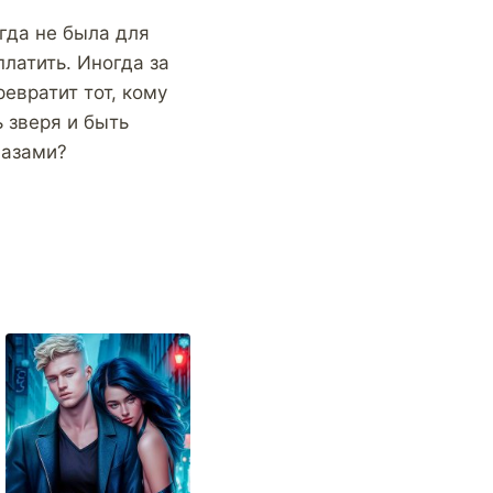
огда не была для
латить. Иногда за
ревратит тот, кому
 зверя и быть
лазами?