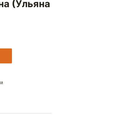
на (Ульяна
ка