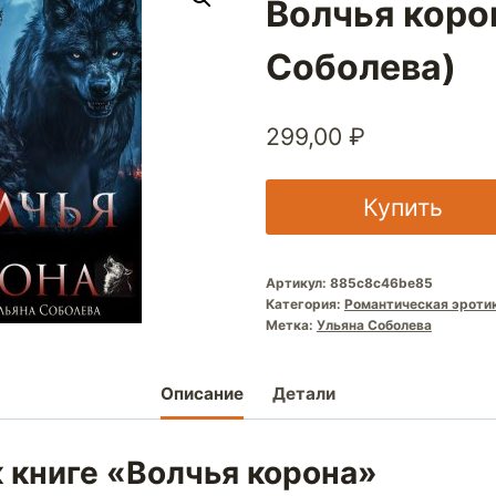
Волчья коро
Соболева)
299,00
₽
Купить
Артикул:
885c8c46be85
Категория:
Романтическая эроти
Метка:
Ульяна Соболева
Описание
Детали
 книге «Волчья корона»