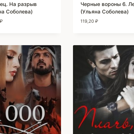
ец. На разрыв
Черные вороны 6. Л
на Соболева)
(Ульяна Соболева)
₽
119,20
₽