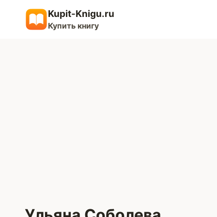
Перейти
Kupit-Knigu.ru
к
Купить книгу
содержимому
Ульяна Соболева