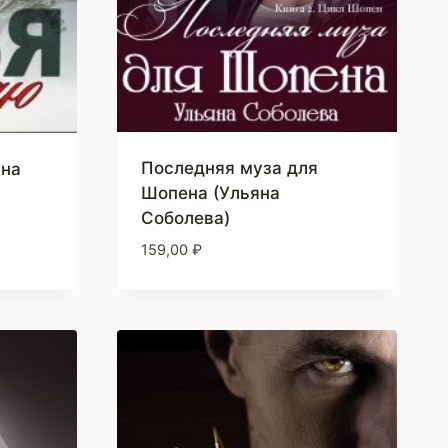
Последняя муза для
яна
Шопена (Ульяна
Соболева)
159,00
₽