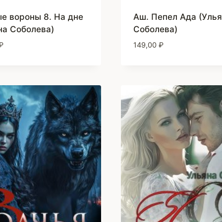
е вороны 8. На дне
Аш. Пепел Ада (Уль
на Соболева)
Соболева)
₽
149,00
₽