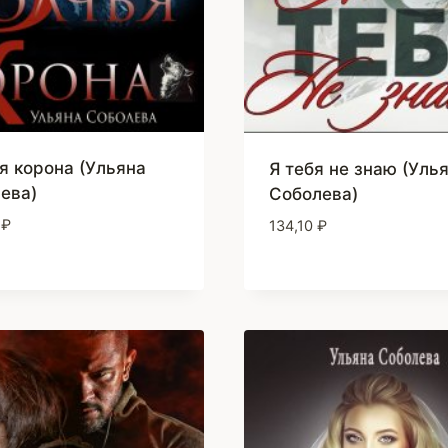
я корона (Ульяна
Я тебя не знаю (Уль
ева)
Соболева)
0
₽
134,10
₽