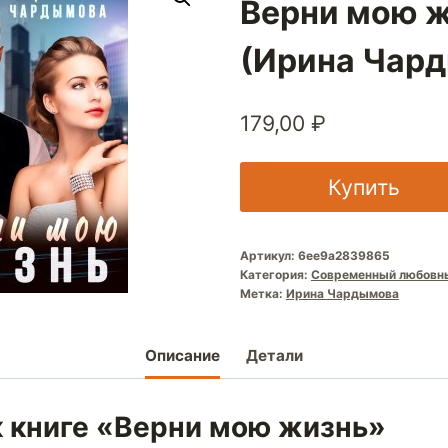
Верни мою 
(Ирина Чар
179,00
₽
Купить
Артикул:
6ee9a2839865
Категория:
Современный любовн
Метка:
Ирина Чардымова
Описание
Детали
к книге «Верни мою жизнь»