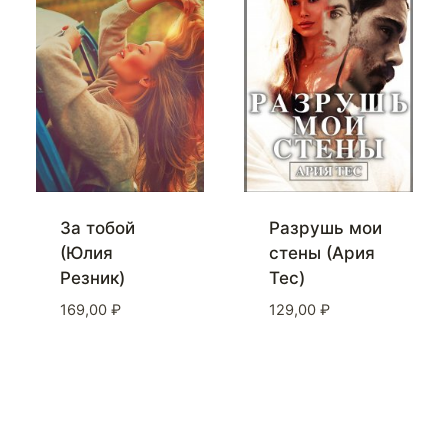
За тобой
Разрушь мои
(Юлия
стены (Ария
Резник)
Тес)
169,00
₽
129,00
₽