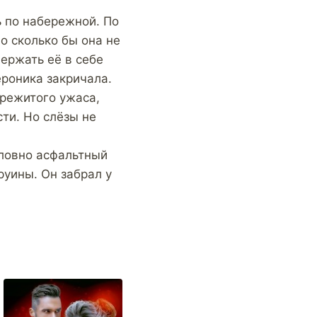
ь по набережной. По
о сколько бы она не
Держать её в себе
ероника закричала.
ережитого ужаса,
ти. Но слёзы не
словно асфальтный
руины. Он забрал у