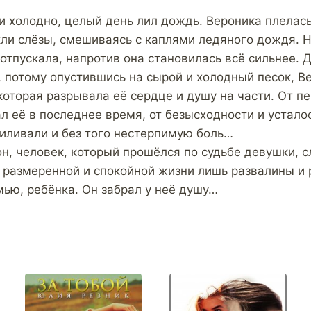
и холодно, целый день лил дождь. Вероника плелас
кли слёзы, смешиваясь с каплями ледяного дождя. Н
 отпускала, напротив она становилась всё сильнее. 
, потому опустившись на сырой и холодный песок, В
которая разрывала её сердце и душу на части. От п
л её в последнее время, от безысходности и усталос
силивали и без того нестерпимую боль…
он, человек, который прошёлся по судьбе девушки, 
ё размеренной и спокойной жизни лишь развалины и 
мью, ребёнка. Он забрал у неё душу…