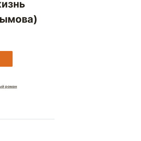
жизнь
дымова)
ый роман