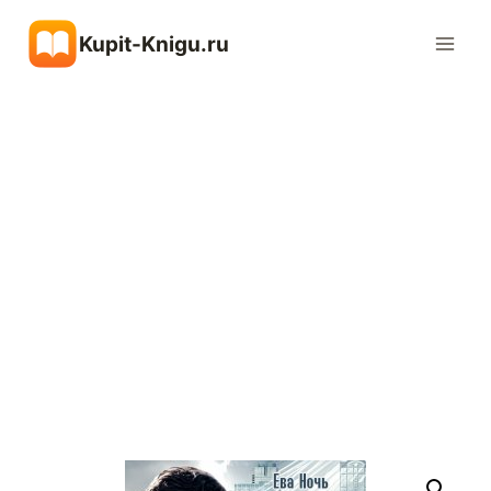
Перейти
Kupit-Knigu.ru
к
содержимому