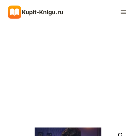
Перейти
Kupit-Knigu.ru
к
содержимому