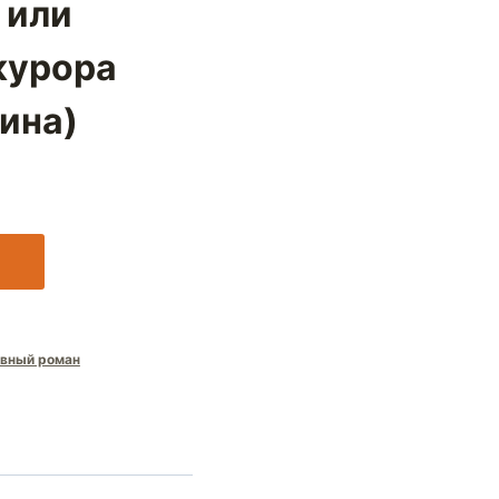
 или
курора
ина)
вный роман