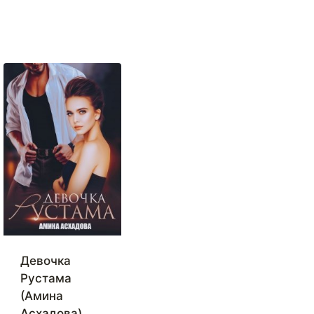
Девочка
Рустама
(Амина
Асхадова)