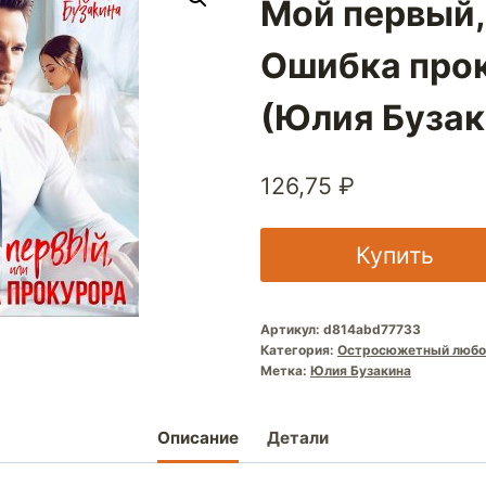
Мой первый,
Ошибка про
(Юлия Бузак
126,75
₽
Купить
Артикул:
d814abd77733
Категория:
Остросюжетный любо
Метка:
Юлия Бузакина
Описание
Детали