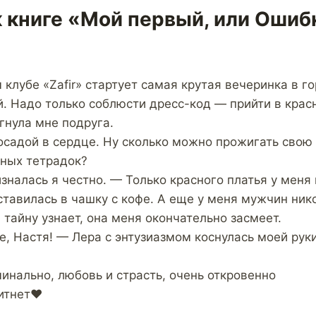
к книге «Мой первый, или Ошиб
клубе «Zafir» стартует самая крутая вечеринка в го
. Надо только соблюсти дресс-код — прийти в крас
гнула мне подруга.
осадой в сердце. Ну сколько можно прожигать свою 
ных тетрадок?
зналась я честно. — Только красного платья у меня 
ставилась в чашку с кофе. А еще у меня мужчин ник
 тайну узнает, она меня окончательно засмеет.
е, Настя! — Лера с энтузиазмом коснулась моей рук
инально, любовь и страсть, очень откровенно
итнет❤️