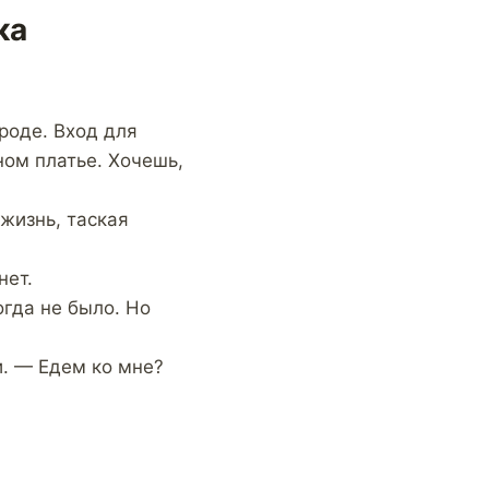
ка
роде. Вход для
ном платье. Хочешь,
жизнь, таская
нет.
огда не было. Но
и. — Едем ко мне?