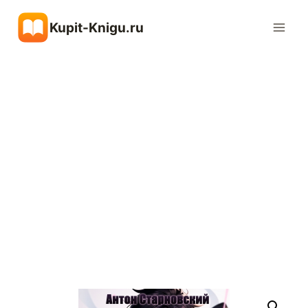
Перейти
Kupit-Knigu.ru
к
содержимому