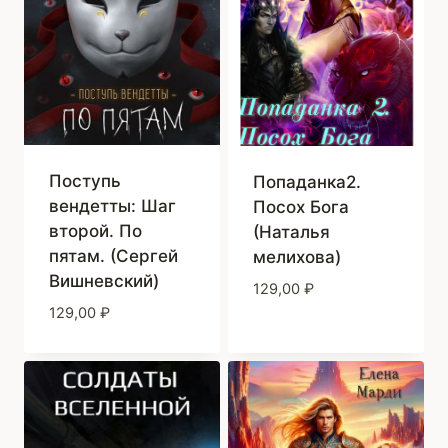
Поступь
Попаданка2.
вендетты: Шаг
Посох Бога
второй. По
(Наталья
пятам. (Сергей
мелихова)
Вишневский)
129,00
₽
129,00
₽