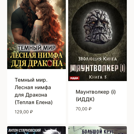
Темный мир.
Лесная нимфа
Маунтволкер (i)
для Дракона
(ИДДК)
(Теплая Елена)
70,00
₽
129,00
₽