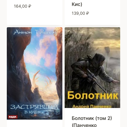
Кис)
164,00
₽
139,00
₽
Болотник (том 2)
(Панченко