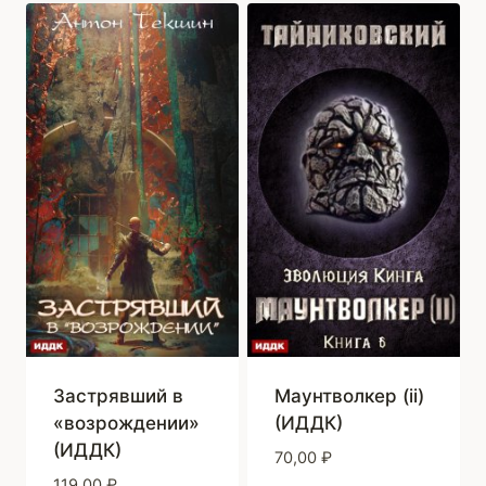
Застрявший в
Маунтволкер (ii)
«возрождении»
(ИДДК)
(ИДДК)
70,00
₽
119,00
₽