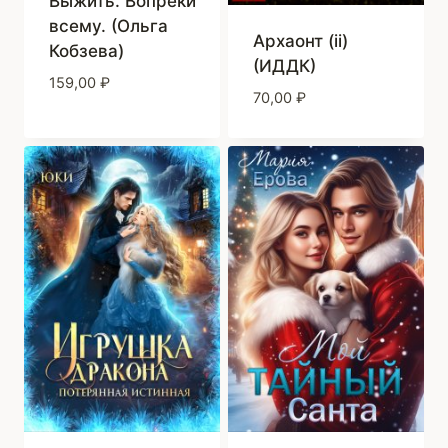
Выжить. Вопреки
всему. (Ольга
Архаонт (ii)
Кобзева)
(ИДДК)
159,00
₽
70,00
₽