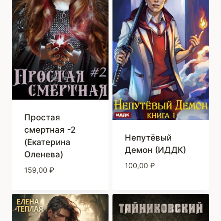
Простая
смертная -2
Непутёвый
(Екатерина
Демон (ИДДК)
Оленева)
100,00
₽
159,00
₽