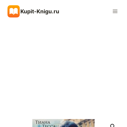
Перейти
Kupit-Knigu.ru
к
содержимому