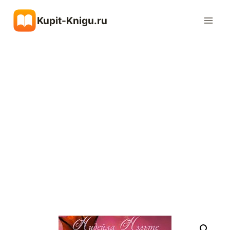
Перейти
Kupit-Knigu.ru
к
содержимому