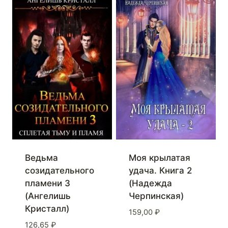
Ведьма
Моя крылатая
созидательного
удача. Книга 2
пламени 3
(Надежда
(Ангелишь
Черпинская)
Кристалл)
159,00
₽
126,65
₽