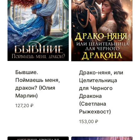
Бывшие.
Драко-няня, или
Поймаешь меня,
Целительница
дракон? (Юлия
для Черного
Марлин)
Дракона
(Светлана
127,20
₽
Рыжехвост)
153,00
₽