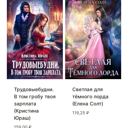
Светлая для
Трудовыебудни.
тёмного лорда
В том гробу твоя
(Елена Солт)
зарплата
(Кристина
119,25
₽
Юраш)
159,00
₽