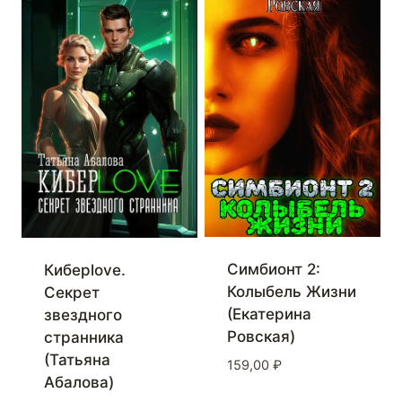
Симбионт 2:
Киберlove.
Колыбель Жизни
Секрет
(Екатерина
звездного
Ровская)
странника
(Татьяна
159,00
₽
Абалова)