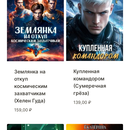
Купленная
Землянка на
командором
откуп
(Сумеречная
космическим
грёза)
захватчикам
(Хелен Гуда)
139,00
₽
159,00
₽