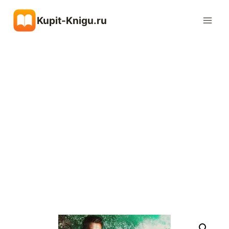
Перейти
Kupit-Knigu.ru
к
содержимому