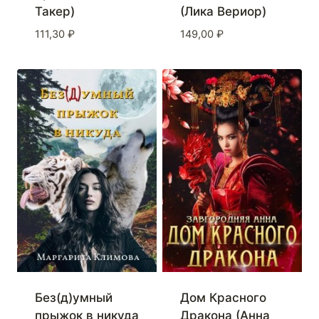
Такер)
(Лика Вериор)
111,30
₽
149,00
₽
Дом Красного
Без(д)умный
Дракона (Анна
прыжок в никуда