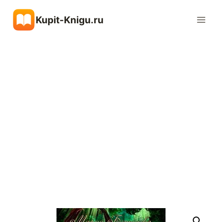
Перейти
Kupit-Knigu.ru
к
содержимому