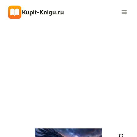
Перейти
Kupit-Knigu.ru
к
содержимому