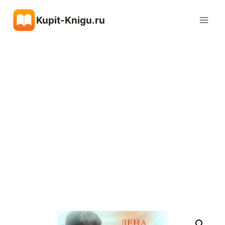
Перейти
Kupit-Knigu.ru
к
содержимому