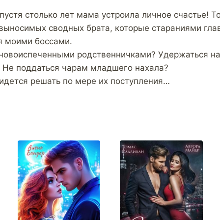
спустя столько лет мама устроила личное счастье! Т
выносимых сводных брата, которые стараниями гла
я моими боссами.
 новоиспеченными родственничками? Удержаться н
 Не поддаться чарам младшего нахала?
идется решать по мере их поступления…