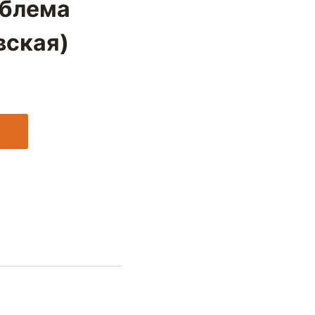
облема
вская)