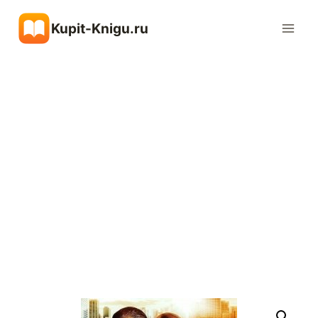
Перейти
Kupit-Knigu.ru
к
содержимому