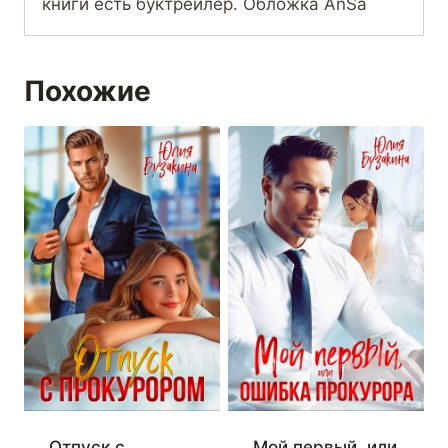
книги есть буктрейлер. Обложка AnSa
Похожие
Отпуск с
Мой первый, или