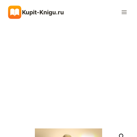
Перейти
Kupit-Knigu.ru
к
содержимому