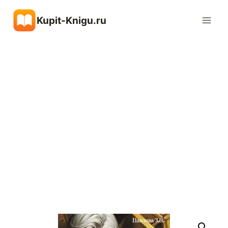
Перейти
Kupit-Knigu.ru
к
содержимому