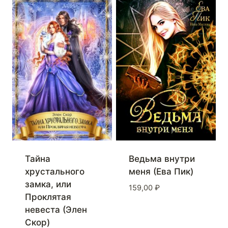
Тайна
Ведьма внутри
хрустального
меня (Ева Пик)
замка, или
159,00
₽
Проклятая
невеста (Элен
Скор)