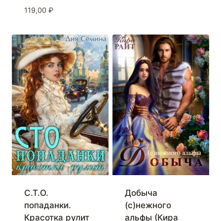
119,00
₽
С.Т.О.
Добыча
попаданки.
(с)нежного
Красотка рулит
альфы (Кира