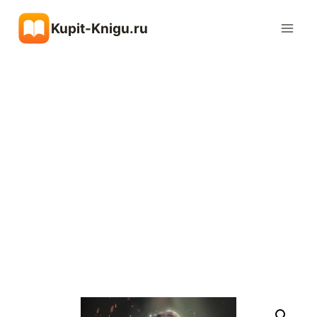
Перейти
Kupit-Knigu.ru
к
содержимому