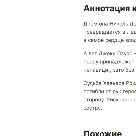
Аннотация к
Днём она Николь Де
превращается в Лед
в самое сердце злод
А вот Джеки Пауэр –
праву принадлежат 
ненавидит, зато без
Судьба Хавьера Рох
погибли от рук гер
сторону. Рискованно
сестре.
Похожие