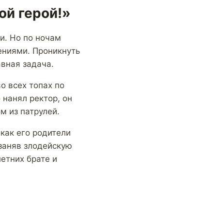
ой герой!»
и. Но по ночам
ениями. Проникнуть
авная задача.
о всех топах по
 нанял ректор, он
м из патрулей.
как его родители
 заняв злодейскую
летних брате и