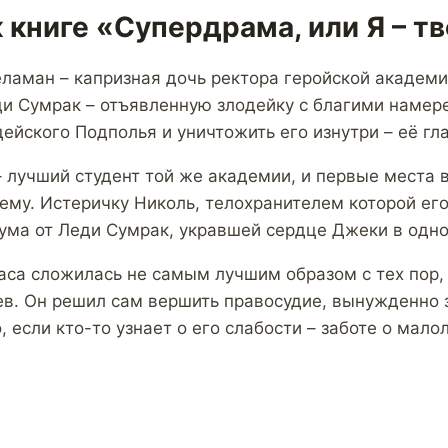
 книге «Супердрама, или Я – тв
ламан – капризная дочь ректора геройской академи
и Сумрак – отъявленную злодейку с благими намер
ейского Подполья и уничтожить его изнутри – её гл
 лучший студент той же академии, и первые места в
ему. Истеричку Николь, телохранителем которой его
 ума от Леди Сумрак, укравшей сердце Джеки в одно
аса сложилась не самым лучшим образом с тех пор, 
оев. Он решил сам вершить правосудие, вынужденно
, если кто-то узнает о его слабости – заботе о мало