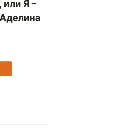
 или Я –
 (Аделина